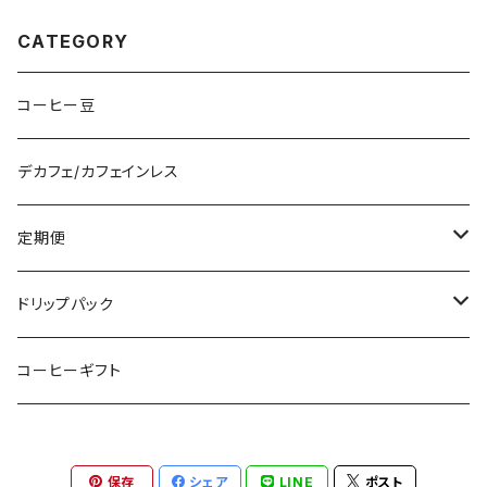
CATEGORY
コーヒー豆
デカフェ/カフェインレス
定期便
コーヒー豆
ドリップパック
ドリップパック
5個入り
コーヒーギフト
10個入り
保存
シェア
LINE
ポスト